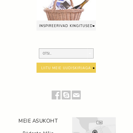
inspireerivad kingitused
liitu meie uudiskirjaga
MEIE ASUKOHT