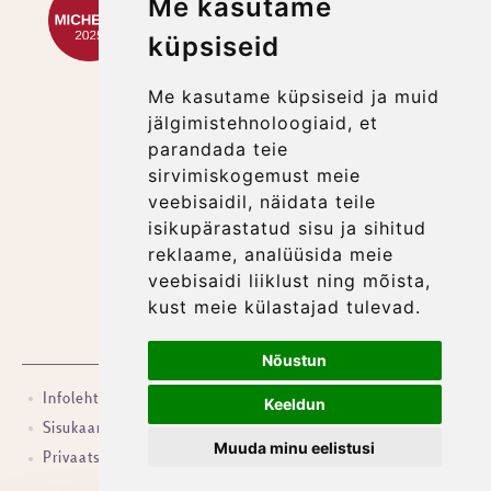
Me kasutame
küpsiseid
Me kasutame küpsiseid ja muid
jälgimistehnoloogiaid, et
parandada teie
sirvimiskogemust meie
veebisaidil, näidata teile
isikupärastatud sisu ja sihitud
reklaame, analüüsida meie
veebisaidi liiklust ning mõista,
kust meie külastajad tulevad.
LIITU MEIE UUDISKIRJAGA
SIIN
Nõustun
Infoleht
Liikmelisus
Press
Tunnustus ja auhinnad
Keeldun
Sisukaart
Karjäär
Veebilehe kasutustingimused
Muuda minu eelistusi
Privaatsuspoliitika
Annulleerimistingimused & üldinfo