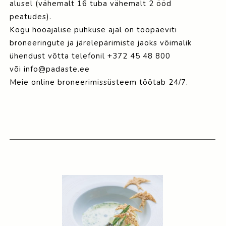
alusel (vähemalt 16 tuba vähemalt 2 ööd
peatudes).
Kogu hooajalise puhkuse ajal on tööpäeviti
broneeringute ja järelepärimiste jaoks võimalik
ühendust võtta telefonil +372 45 48 800
või info@padaste.ee
Meie online broneerimissüsteem töötab 24/7.