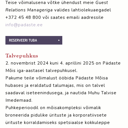
Teise võimalusena võtke ühendust meie
Guest
Relations Manageriga
valides lahtiolekuaegadel
+372 45 48 800 või saates emaili aadressile
info@padaste.ee
Talvepuhkus
2. novembrist 2024 kuni 4. aprillini 2025 on Pädaste
Mõis iga-aastasel talvepuhkusel.
Pakume teile võimalust ööbida Pädaste Mõisa
hubases ja eraldatud talumajas, mis on talvel
saadaval iseteenindusega, ja nautida Muhu Talvise
Imedemaad.
Puhkeperioodil on mõisakompleksi võimalik
broneerida pidulike ürituste ja korporatiivsete
ürituste korraldamiseks spetsiaalse kokkuleppe