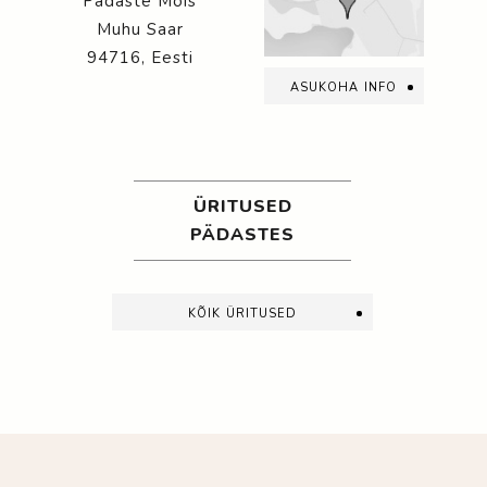
Pädaste Mõis
Muhu Saar
94716, Eesti
asukoha info
ÜRITUSED
PÄDASTES
kõik üritused